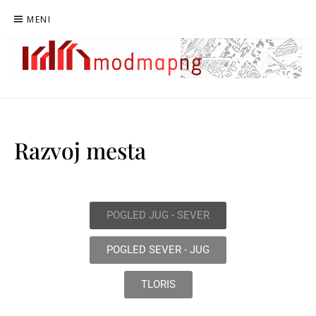
MENI
MODMAPNG
MAPIRANJE MODERNISTIČNE NOVE GORICE
Razvoj mesta
POGLED JUG - SEVER
POGLED SEVER - JUG
TLORIS