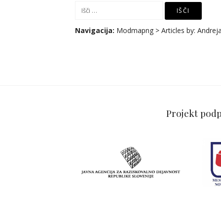
Išči:
Navigacija:
Modmapng
>
Articles by:
Andrej
Projekt podp