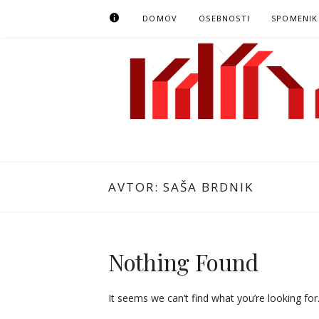
Preskoči
KOLOFON
DOMOV
OSEBNOSTI
SPOMENIK
na
vsebino
MODMAPNG
MAPIRANJE MODERNISTIČNE NOVE GORICE
AVTOR:
SAŠA BRDNIK
Nothing Found
It seems we can’t find what you’re looking for