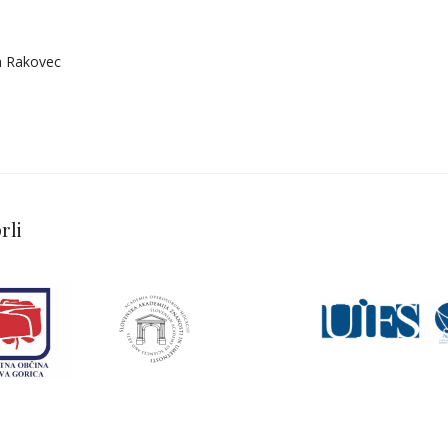
a Rakovec
rli