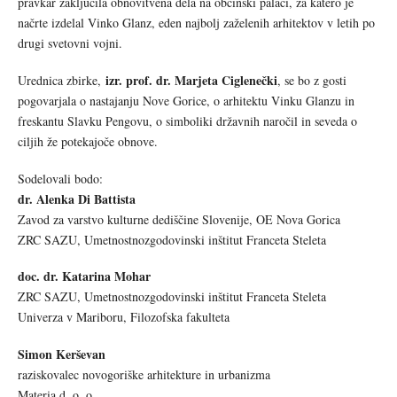
pravkar zaključila obnovitvena dela na občinski palači, za katero je
načrte izdelal Vinko Glanz, eden najbolj zaželenih arhitektov v letih po
drugi svetovni vojni.
izr. prof. dr. Marjeta Ciglenečki
Urednica zbirke,
, se bo z gosti
pogovarjala o nastajanju Nove Gorice, o arhitektu Vinku Glanzu in
freskantu Slavku Pengovu, o simboliki državnih naročil in seveda o
ciljih že potekajoče obnove.
Sodelovali bodo:
dr. Alenka Di Battista
Zavod za varstvo kulturne dediščine Slovenije, OE Nova Gorica
ZRC SAZU, Umetnostnozgodovinski inštitut Franceta Steleta
doc. dr. Katarina Mohar
ZRC SAZU, Umetnostnozgodovinski inštitut Franceta Steleta
Univerza v Mariboru, Filozofska fakulteta
Simon Kerševan
raziskovalec novogoriške arhitekture in urbanizma
Materia d. o. o.