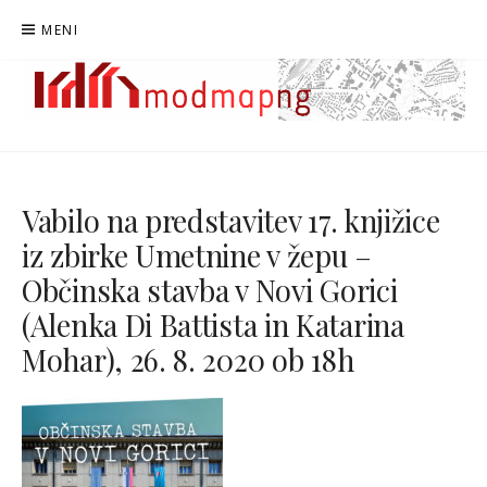
Preskoči
MENI
na
vsebino
MODMAPNG
MAPIRANJE MODERNISTIČNE NOVE GORICE
Vabilo na predstavitev 17. knjižice
iz zbirke Umetnine v žepu –
Občinska stavba v Novi Gorici
(Alenka Di Battista in Katarina
Mohar), 26. 8. 2020 ob 18h