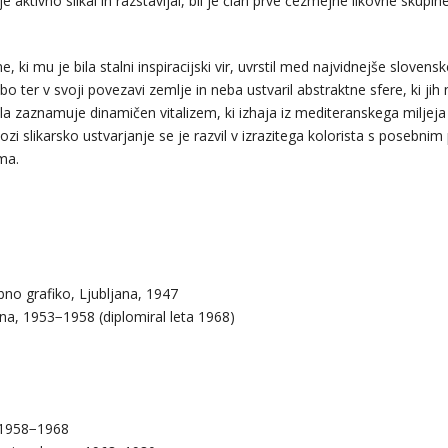
 aktivno slikal in razstavljal, bil je član prve čezmejne likovne skupi
e, ki mu je bila stalni inspiracijski vir, uvrstil med najvidnejše slovens
o ter v svoji povezavi zemlje in neba ustvaril abstraktne sfere, ki jih
la zaznamuje dinamičen vitalizem, ki izhaja iz mediteranskega miljeja 
Skozi slikarsko ustvarjanje se je razvil v izrazitega kolorista s posebn
zma.
 grafiko, Ljubljana, 1947­­­
na, 1953−1958 (diplomiral leta 1968)
 1958−1968