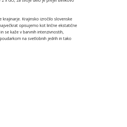
ne 2 x GO, za svoje delo je prejel Bevkovo
ke krajinarje. Krajinsko izročilo slovenske
 največkrat opisujemo kot lirične ekstatične
in se kaže v barvnih intenzivnostih,
im poudarkom na svetlobnih jedrih in tako