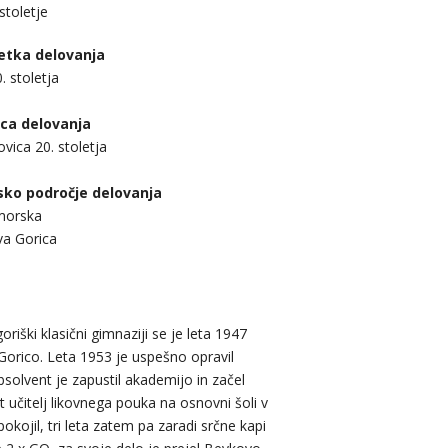
stoletje
etka delovanja
. stoletja
ca delovanja
vica 20. stoletja
ko področje delovanja
morska
a Gorica
oriški klasični gimnaziji se je leta 1947
o Gorico. Leta 1953 je uspešno opravil
absolvent je zapustil akademijo in začel
t učitelj likovnega pouka na osnovni šoli v
pokojil, tri leta zatem pa zaradi srčne kapi