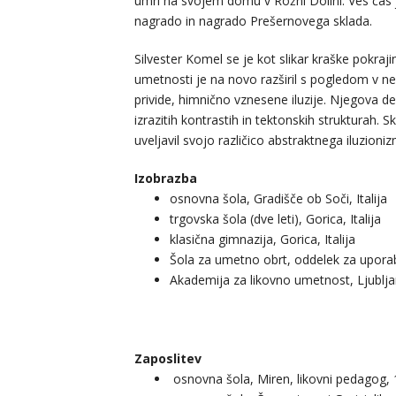
umrl na svojem domu v Rožni Dolini. Ves čas je
nagrado in nagrado Prešernovega sklada.
Silvester Komel se je kot slikar kraške pokrajin
umetnosti je na novo razširil s pogledom v neb
privide, himnično vznesene iluzije. Njegova de
izrazitih kontrastih in tektonskih strukturah. 
uveljavil svojo različico abstraktnega iluzioni
​Izobrazba
osnovna šola, Gradišče ob Soči, Italija
trgovska šola (dve leti), Gorica, Italija
klasična gimnazija, Gorica, Italija
Šola za umetno obrt, oddelek za uporabno
Akademija za likovno umetnost, Ljublja
Zaposlitev
osnovna šola, Miren, likovni pedagog,