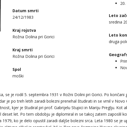
20. 
Datum smrti
Leto zač
24/12/1983
sredina 20
Kraj rojstva
Leto kon
Rožna Dolina pri Gorici
druga polo
Kraj smrti
Geografs
Rožna Dolina pri Gorici
Pri
Nov
Spol
moški
ka, se je rodil 5. septembra 1931 v Rožni Dolini pri Gorici. Po končani g
ar je po treh letih zaradi bolezni prenehal študirati in se vrnil v Nov
st, kjer je študiral pri prof. Gabrijelu Stupici in Mariju Preglju. Kot 
l deset let. Po tem obdobju je diplomiral in se takoj zatem zaposlil ko
a 1979, ko je delo opustil zaradi daljše bolezni srca. Leta 1980 se je u