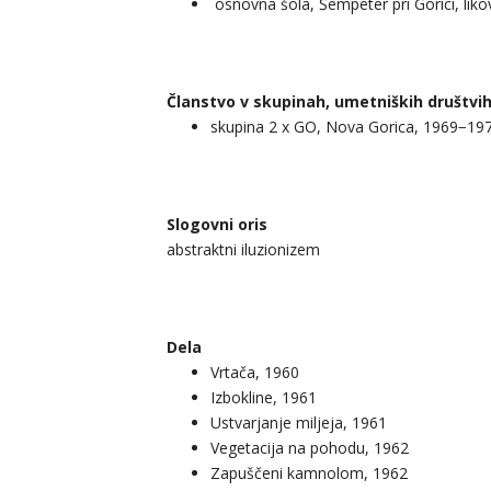
osnovna šola, Šempeter pri Gorici, liko
Članstvo v skupinah, umetniških društvih
skupina 2 x GO, Nova Gorica, 1969−19
Slogovni oris
abstraktni iluzionizem
Dela
Vrtača, 1960
Izbokline, 1961
Ustvarjanje miljeja, 1961
Vegetacija na pohodu, 1962
Zapuščeni kamnolom, 1962