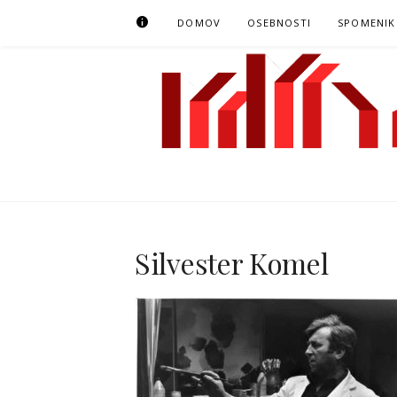
Preskoči
KOLOFON
DOMOV
OSEBNOSTI
SPOMENIK
na
vsebino
MODMAPNG
MAPIRANJE MODERNISTIČNE NOVE GORICE
Silvester Komel