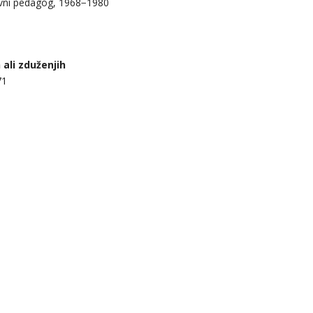
vni pedagog, 1968­­−1980
 ali zduženjih
71