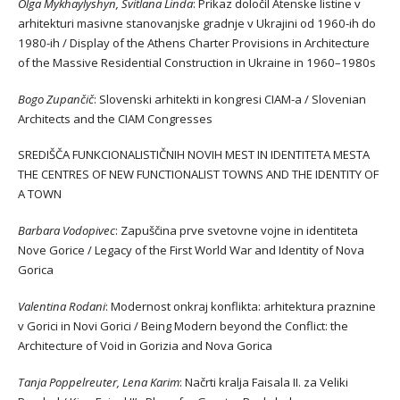
Olga Mykhaylyshyn, Svitlana Linda
: Prikaz določil Atenske listine v
arhitekturi masivne stanovanjske gradnje v Ukrajini od 1960-ih do
1980-ih / Display of the Athens Charter Provisions in Architecture
of the Massive Residential Construction in Ukraine in 1960–1980s
Bogo Zupančič
: Slovenski arhitekti in kongresi CIAM-a / Slovenian
Architects and the CIAM Congresses
SREDIŠČA FUNKCIONALISTIČNIH NOVIH MEST IN IDENTITETA MESTA
THE CENTRES OF NEW FUNCTIONALIST TOWNS AND THE IDENTITY OF
A TOWN
Barbara Vodopivec
: Zapuščina prve svetovne vojne in identiteta
Nove Gorice / Legacy of the First World War and Identity of Nova
Gorica
Valentina Rodani
: Modernost onkraj konflikta: arhitektura praznine
v Gorici in Novi Gorici / Being Modern beyond the Conflict: the
Architecture of Void in Gorizia and Nova Gorica
Tanja Poppelreuter, Lena Karim
: Načrti kralja Faisala II. za Veliki