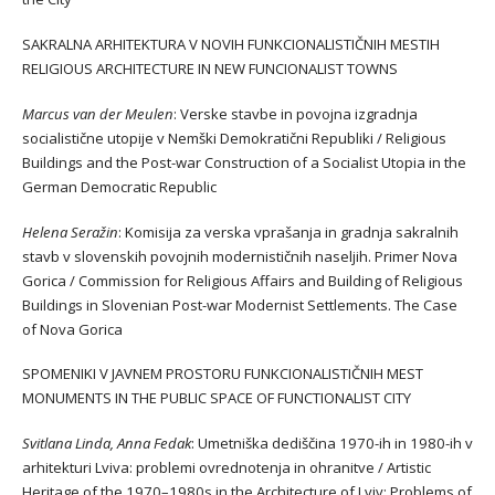
SAKRALNA ARHITEKTURA V NOVIH FUNKCIONALISTIČNIH MESTIH
RELIGIOUS ARCHITECTURE IN NEW FUNCIONALIST TOWNS
Marcus van der Meulen
: Verske stavbe in povojna izgradnja
socialistične utopije v Nemški Demokratični Republiki / Religious
Buildings and the Post-war Construction of a Socialist Utopia in the
German Democratic Republic
Helena Seražin
: Komisija za verska vprašanja in gradnja sakralnih
stavb v slovenskih povojnih modernističnih naseljih. Primer Nova
Gorica / Commission for Religious Affairs and Building of Religious
Buildings in Slovenian Post-war Modernist Settlements. The Case
of Nova Gorica
SPOMENIKI V JAVNEM PROSTORU FUNKCIONALISTIČNIH MEST
MONUMENTS IN THE PUBLIC SPACE OF FUNCTIONALIST CITY
Svitlana Linda, Anna Fedak
: Umetniška dediščina 1970-ih in 1980-ih v
arhitekturi Lviva: problemi ovrednotenja in ohranitve / Artistic
Heritage of the 1970–1980s in the Architecture of Lviv: Problems of