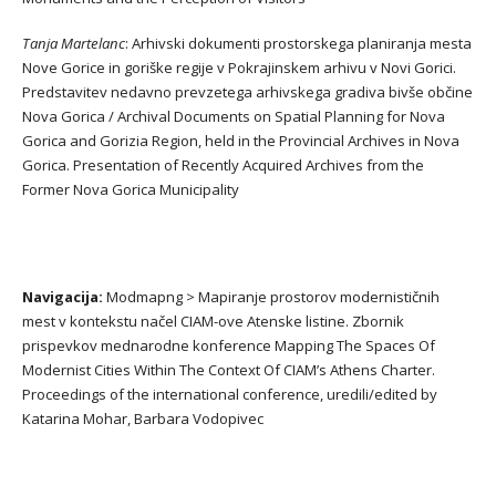
Tanja Martelanc
: Arhivski dokumenti prostorskega planiranja mesta
Nove Gorice in goriške regije v Pokrajinskem arhivu v Novi Gorici.
Predstavitev nedavno prevzetega arhivskega gradiva bivše občine
Nova Gorica / Archival Documents on Spatial Planning for Nova
Gorica and Gorizia Region, held in the Provincial Archives in Nova
Gorica. Presentation of Recently Acquired Archives from the
Former Nova Gorica Municipality
Navigacija:
Modmapng
>
Mapiranje prostorov modernističnih
mest v kontekstu načel CIAM-ove Atenske listine. Zbornik
prispevkov mednarodne konference Mapping The Spaces Of
Modernist Cities Within The Context Of CIAM’s Athens Charter.
Proceedings of the international conference, uredili/edited by
Katarina Mohar, Barbara Vodopivec