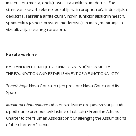
in identiteta mesta, enoličnost ali raznolikost modernistične
stanovanjske arhitekture, pozabljena in propadajoča industrijska
dediščina, sakralna arhitektura v novih funkcionalističnih mestih,
spomeniki v javnem prostoru modernističnih mest, mapiranje in
vizualizacija mestnega prostora.
Kazalo vsebine
NASTANEK IN UTEMELJITEV FUNKCIONALISTIČNEGA MESTA
THE FOUNDATION AND ESTABLISHMENT OF A FUNCTIONAL CITY
Tomaž Vuga
: Nova Gorica in njen prostor / Nova Gorica and its
Space
Marianna Charitonidou
: Od Atenske listine do “povezovanja ljudi”:
izpodbijanje predpostavk Listine o habitatu / From the Athens
Charter to the “Human Association”: Challenging the Assumptions
of the Charter of Habitat