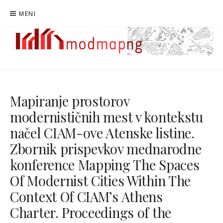
Preskoči
MENI
na
vsebino
MODMAPNG
MAPIRANJE MODERNISTIČNE NOVE GORICE
Mapiranje prostorov
modernističnih mest v kontekstu
načel CIAM-ove Atenske listine.
Zbornik prispevkov mednarodne
konference Mapping The Spaces
Of Modernist Cities Within The
Context Of CIAM’s Athens
Charter. Proceedings of the