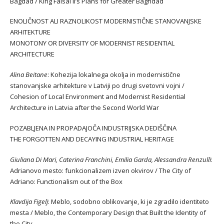
Bagdad / King Faisal II’s Plans for Greater Baghdad
ENOLIČNOST ALI RAZNOLIKOST MODERNISTIČNE STANOVANJSKE
ARHITEKTURE
MONOTONY OR DIVERSITY OF MODERNIST RESIDENTIAL
ARCHITECTURE
Alina Beitane
: Kohezija lokalnega okolja in modernistične
stanovanjske arhitekture v Latviji po drugi svetovni vojni /
Cohesion of Local Environment and Modernist Residential
Architecture in Latvia after the Second World War
POZABLJENA IN PROPADAJOČA INDUSTRIJSKA DEDIŠČINA
THE FORGOTTEN AND DECAYING INDUSTRIAL HERITAGE
Giuliana Di Mari, Caterina Franchini, Emilia Garda, Alessandra Renzulli
:
Adrianovo mesto: funkcionalizem izven okvirov / The City of
Adriano: Functionalism out of the Box
Klavdija Figelj
: Meblo, sodobno oblikovanje, ki je zgradilo identiteto
mesta / Meblo, the Contemporary Design that Built the Identity of
the City