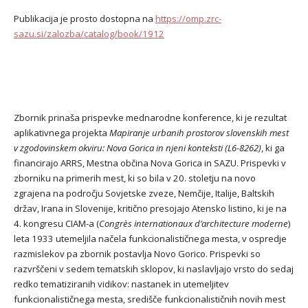
Publikacija je prosto dostopna na
https://omp.zrc-
sazu.si/zalozba/catalog/book/1912
Zbornik prinaša prispevke mednarodne konference, ki je rezultat
aplikativnega projekta
Mapiranje urbanih prostorov slovenskih mest
v zgodovinskem okviru: Nova Gorica in njeni konteksti (L6-8262)
, ki ga
financirajo ARRS, Mestna občina Nova Gorica in SAZU. Prispevki v
zborniku na primerih mest, ki so bila v 20. stoletju na novo
zgrajena na področju Sovjetske zveze, Nemčije, Italije, Baltskih
držav, Irana in Slovenije, kritično presojajo Atensko listino, ki je na
4. kongresu CIAM-a (
Congrès internationaux d’architecture moderne
)
leta 1933 utemeljila načela funkcionalističnega mesta, v ospredje
razmislekov pa zbornik postavlja Novo Gorico. Prispevki so
razvrščeni v sedem tematskih sklopov, ki naslavljajo vrsto do sedaj
redko tematiziranih vidikov: nastanek in utemeljitev
funkcionalističnega mesta, središče funkcionalističnih novih mest