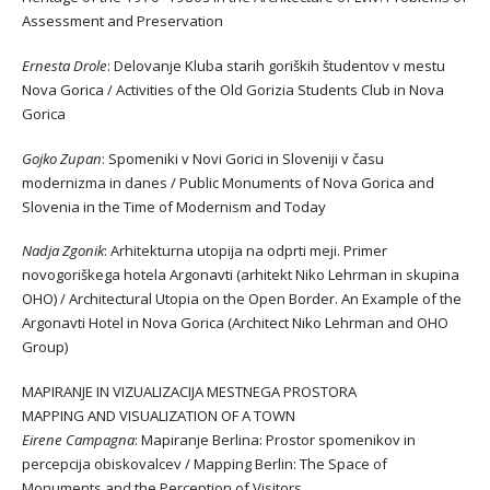
Assessment and Preservation
Ernesta Drole
: Delovanje Kluba starih goriških študentov v mestu
Nova Gorica / Activities of the Old Gorizia Students Club in Nova
Gorica
Gojko Zupan
: Spomeniki v Novi Gorici in Sloveniji v času
modernizma in danes / Public Monuments of Nova Gorica and
Slovenia in the Time of Modernism and Today
Nadja Zgonik
: Arhitekturna utopija na odprti meji. Primer
novogoriškega hotela Argonavti (arhitekt Niko Lehrman in skupina
OHO) / Architectural Utopia on the Open Border. An Example of the
Argonavti Hotel in Nova Gorica (Architect Niko Lehrman and OHO
Group)
MAPIRANJE IN VIZUALIZACIJA MESTNEGA PROSTORA
MAPPING AND VISUALIZATION OF A TOWN
Eirene Campagna
: Mapiranje Berlina: Prostor spomenikov in
percepcija obiskovalcev / Mapping Berlin: The Space of
Monuments and the Perception of Visitors