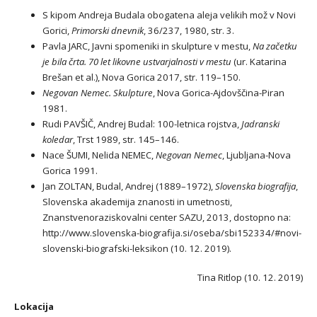
S kipom Andreja Budala obogatena aleja velikih mož v Novi
Gorici,
Primorski dnevnik
, 36/237, 1980, str. 3.
Pavla JARC, Javni spomeniki in skulpture v mestu,
Na začetku
je bila črta. 70 let likovne ustvarjalnosti v mestu
(ur. Katarina
Brešan et al.), Nova Gorica 2017, str. 119–150.
Negovan Nemec. Skulpture
, Nova Gorica-Ajdovščina-Piran
1981.
Rudi PAVŠIČ, Andrej Budal: 100-letnica rojstva,
Jadranski
koledar
, Trst 1989, str. 145–146.
Nace ŠUMI, Nelida NEMEC,
Negovan Nemec
, Ljubljana-Nova
Gorica 1991.
Jan ZOLTAN, Budal, Andrej (1889–1972),
Slovenska biografija
,
Slovenska akademija znanosti in umetnosti,
Znanstvenoraziskovalni center SAZU, 2013, dostopno na:
http://www.slovenska-biografija.si/oseba/sbi152334/#novi-
slovenski-biografski-leksikon (10. 12. 2019).
Tina Ritlop (10. 12. 2019)
Lokacija