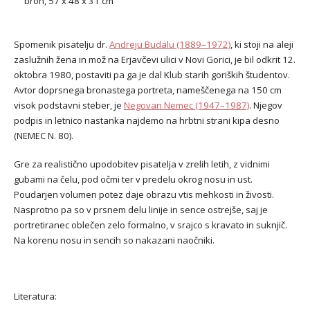
bron, 57 x 48 x 31 cm
Spomenik pisatelju dr.
Andreju Budalu (1889–1972)
, ki stoji na aleji
zaslužnih žena in mož na Erjavčevi ulici v Novi Gorici, je bil odkrit 12.
oktobra 1980, postaviti pa ga je dal Klub starih goriških študentov.
Avtor doprsnega bronastega portreta, nameščenega na 150 cm
visok podstavni steber, je
Negovan Nemec (1947–1987)
. Njegov
podpis in letnico nastanka najdemo na hrbtni strani kipa desno
(NEMEC N. 80).
Gre za realistično upodobitev pisatelja v zrelih letih, z vidnimi
gubami na čelu, pod očmi ter v predelu okrog nosu in ust.
Poudarjen volumen potez daje obrazu vtis mehkosti in živosti.
Nasprotno pa so v prsnem delu linije in sence ostrejše, saj je
portretiranec oblečen zelo formalno, v srajco s kravato in suknjič.
Na korenu nosu in sencih so nakazani naočniki.
Literatura: