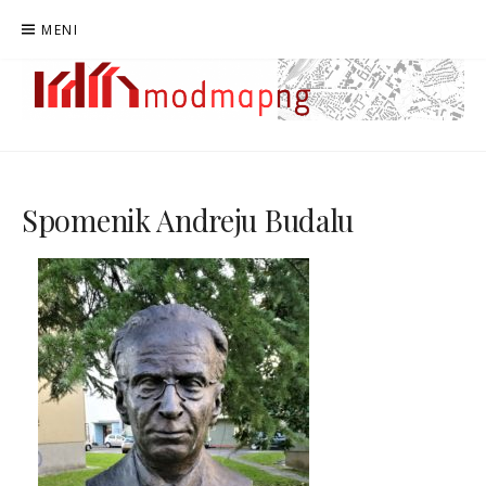
Preskoči
MENI
na
vsebino
MODMAPNG
MAPIRANJE MODERNISTIČNE NOVE GORICE
Spomenik Andreju Budalu