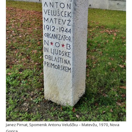
Janez Pirnat, Spomenik Antonu Veluščku – Matevžu, 1970, Nova
Gorica