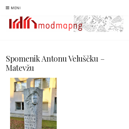
Preskoči
MENI
na
vsebino
MODMAPNG
MAPIRANJE MODERNISTIČNE NOVE GORICE
Spomenik Antonu Veluščku –
Matevžu