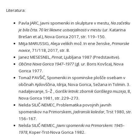
Literatura:
Pavla JARC, Javni spomeniki in skulpture v mestu,
Na začetku
je bila črta. 70 let likovne ustvarjalnosti v mestu
(ur. Katarina
Brešan et al.), Nova Gorica 2017, str. 119–150.
Mitja MARUSSIG, Aleja velikih mož. In ene ženske,
Primorske
novice
, 71/118, 2017, str. 8.
Janez MESESNEL,
Pirnat
, Ljubljana 1987 (Predstavitve).
Občina Nova Gorica 1947–1977
(gl. ur. Boris Kovšca), Nova
Gorica 1977.
Tomaž PAVŠIČ, Spomeniki in spominske plošče osebam v
občinah Ajdovščina, Idrija, Nova Gorica, Sežana in Tolmin. 3.
nadaljevanje, S–Ž ,
Goriški letnik: zbornik Goriškega muzeja
, 8,
Nova Gorica 1981, str. 229–273.
Nelida SILIČ-NEMEC, Problematika povojnih javnih
spomenikov na Primorskem,
Jadranski koledar
, Trst 1980, str.
156–167.
Nelida SILIČ-NEMEC,
Javni spomeniki na Primorskem: 1945–
1978
, Koper-Trst-Nova Gorica 1982.