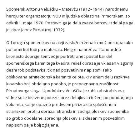
Spomenik Antonu Veluščku – Matevžu (1912–1944), narodnemu
heroju ter organizatorju NOB in ljudske oblasti na Primorskem, so
odkrili 1. maja 1970. Postaviti ga je dala zveza borcev, izdelal pa ga
je kipar Janez Pirnat (roj. 1932).
Od drugih spomenikov na aleji zaslužnih žena in mož odstopa tako
po formi kot tudi po materialu. Ne gre namreč za standardno
bronasto doprsje, temveč je portretiranec postal kar del
spomeniškega kamnitega kvadra: relief obraza je vklesan v zgornji
desni rob podstavka, tik nad posvetilnim napisom. Tako
oblikovana arhitektonska kamnita celota, ki v enem delu razkriva
kiparsko bolj obdelano podobo, je prepoznavna značilnost
Pirnatovega sloga. Upodobitev Veluščka je rahlo abstrahirana;
vidne so le bistvene poteze, brez detajlov in teženj po poudarjanju
volumna, kar je opazno predvsem pri izrazito sploščenem
stranskem profilu obraza. Stranski in zadnja ploskev spomenika
so grobo obdelane, sprednja ploskev z izklesanim posvetilnim
napisom pa je bolj zglajena.